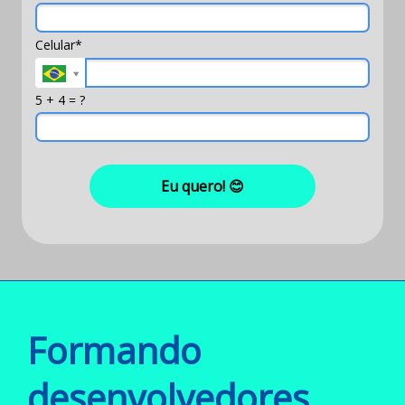
Celular*
5 + 4 = ?
Eu quero! 😊
Formando
desenvolvedores